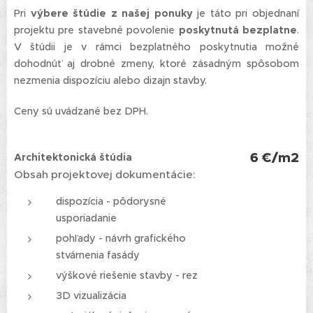
Pri
výbere štúdie z našej ponuky
je táto pri objednaní
projektu pre stavebné povolenie
poskytnutá bezplatne
.
V štúdii je v rámci bezplatného poskytnutia možné
dohodnúť aj drobné zmeny, ktoré zásadným spôsobom
nezmenia dispozíciu alebo dizajn stavby.
Ceny sú uvádzané bez DPH.
6 €/m2
Architektonická štúdia
Obsah projektovej dokumentácie:
dispozícia - pôdorysné
usporiadanie
pohľady - návrh grafického
stvárnenia fasády
výškové riešenie stavby - rez
3D vizualizácia