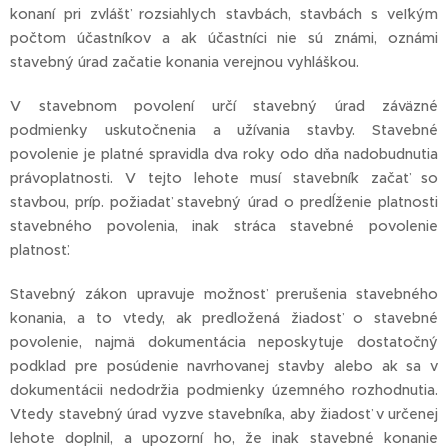
konaní pri zvlášť rozsiahlych stavbách, stavbách s veľkým
počtom účastníkov a ak účastníci nie sú známi, oznámi
stavebný úrad začatie konania verejnou vyhláškou.
V stavebnom povolení určí stavebný úrad záväzné
podmienky uskutočnenia a užívania stavby. Stavebné
povolenie je platné spravidla dva roky odo dňa nadobudnutia
právoplatnosti. V tejto lehote musí stavebník začať so
stavbou, príp. požiadať stavebný úrad o predĺženie platnosti
stavebného povolenia, inak stráca stavebné povolenie
platnosť.
Stavebný zákon upravuje možnosť prerušenia stavebného
konania, a to vtedy, ak predložená žiadosť o stavebné
povolenie, najmä dokumentácia neposkytuje dostatočný
podklad pre posúdenie navrhovanej stavby alebo ak sa v
dokumentácii nedodržia podmienky územného rozhodnutia.
Vtedy stavebný úrad vyzve stavebníka, aby žiadosť v určenej
lehote doplnil, a upozorní ho, že inak stavebné konanie