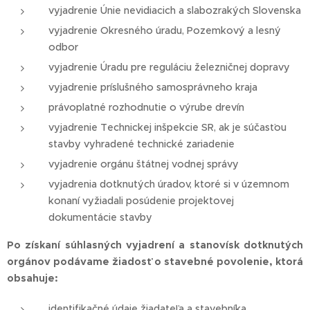
vyjadrenie Únie nevidiacich a slabozrakých Slovenska
vyjadrenie Okresného úradu, Pozemkový a lesný
odbor
vyjadrenie Úradu pre reguláciu železničnej dopravy
vyjadrenie príslušného samosprávneho kraja
právoplatné rozhodnutie o výrube drevín
vyjadrenie Technickej inšpekcie SR, ak je súčasťou
stavby vyhradené technické zariadenie
vyjadrenie orgánu štátnej vodnej správy
vyjadrenia dotknutých úradov, ktoré si v územnom
konaní vyžiadali posúdenie projektovej
dokumentácie stavby
Po získaní súhlasných vyjadrení a stanovísk dotknutých
orgánov podávame žiadosť o stavebné povolenie, ktorá
obsahuje:
identifikačné údaje žiadateľa a stavebníka