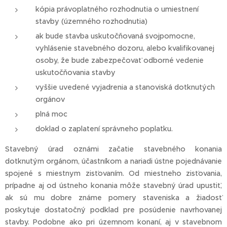
kópia právoplatného rozhodnutia o umiestnení
stavby (územného rozhodnutia)
ak bude stavba uskutočňovaná svojpomocne,
vyhlásenie stavebného dozoru, alebo kvalifikovanej
osoby, že bude zabezpečovať odborné vedenie
uskutočňovania stavby
vyššie uvedené vyjadrenia a stanoviská dotknutých
orgánov
plná moc
doklad o zaplatení správneho poplatku.
Stavebný úrad oznámi začatie stavebného konania
dotknutým orgánom, účastníkom a nariadi ústne pojednávanie
spojené s miestnym zisťovaním. Od miestneho zisťovania,
prípadne aj od ústneho konania môže stavebný úrad upustiť,
ak sú mu dobre známe pomery staveniska a žiadosť
poskytuje dostatočný podklad pre posúdenie navrhovanej
stavby. Podobne ako pri územnom konaní, aj v stavebnom