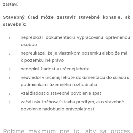
zastaví.
Stavebný úrad môže zastaviť stavebné konanie, ak
stavebník:
nepredložil dokumentáciu vypracovanú oprávnenou
osobou
nepreukázal, že je vlastníkom pozemku alebo že má
k pozemku iné právo
nedoplnil žiadosť v určenej lehote
neuviedol v určenej lehote dokumentáciu do súladu s
podmienkami územného rozhodnutia
vzal žiadosť o stavebné povolenie späť
začal uskutočňovať stavbu predtým, ako stavebné
povolenie nadobudlo právoplatnosť.
Robíme maximum pre to, aby sa proces