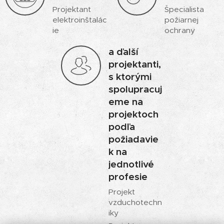
Projektant
Špecialista
elektroinštalác
požiarnej
ie
ochrany
a ďalší
projektanti,
s ktorými
spolupracuj
eme na
projektoch
podľa
požiadavie
k na
jednotlivé
profesie
Projekt
vzduchotechn
iky