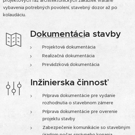
projektových fáz architektonických zákaziek vrátane
vybavenia potrebných povolení, stavebný dozor až po
kolaudáciu.
D
okumentáci
a stavby
Projektová dokumentácia
Realizačná dokumentácia
Prevádzková dokumentácia
Inžinierska činnosť
Príprava dokumentácie pre vydanie
rozhodnutia o stavebnom zámere
Príprava dokumentácie pre overenie
projektu stavby
Zabezpečenie komunikácie so stavebným
úradom počas správneho konania