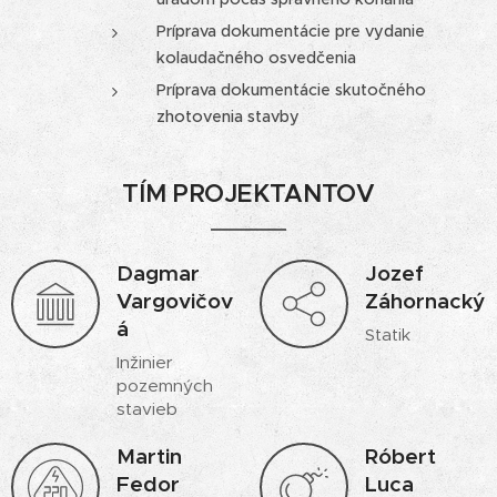
Príprava dokumentácie pre vydanie
kolaudačného osvedčenia
Príprava dokumentácie skutočného
zhotovenia stavby
TÍM PROJEKTANTOV
Dagmar
Jozef
Vargovičov
Záhornacký
á
Statik
Inžinier
pozemných
stavieb
Martin
Róbert
Fedor
Luca